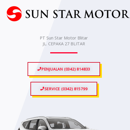
Lewati
ke
konten
PT Sun Star Motor Blitar
JL. CEPAKA 27 BLITAR
PENJUALAN (0342) 814833
SERVICE (0342) 815799