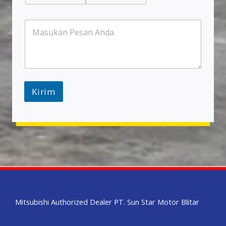
P
e
s
a
n
Kirim
Mitsubishi Authorized Dealer PT. Sun Star Motor Blitar