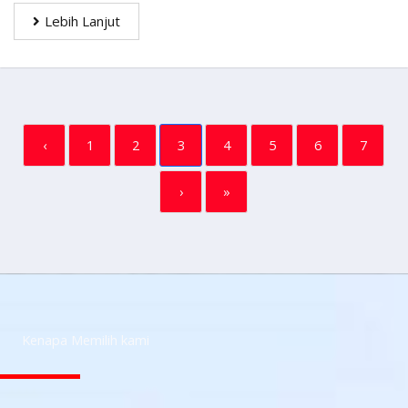
Lebih Lanjut
‹
1
2
3
4
5
6
7
›
»
Kenapa Memilih kami