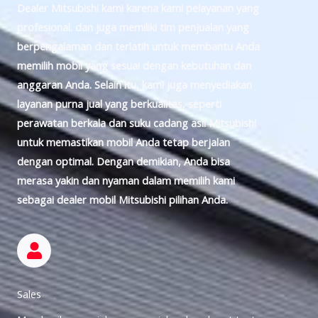
Dealer Mitsubishi kami karena kami pelayanan yang
profesional. dan juga memiliki tim penjualan yang
berpengalaman dan terlatih untuk membantu Anda
memilih mobil yang sesuai dengan kebutuhan dan
anggaran Anda. Selain itu, kami juga menyediakan
layanan purna jual yang berkualitas, seperti
perawatan berkala dan suku cadang asli Mitsubishi
untuk memastikan mobil Anda tetap berjalan
dengan optimal. Dengan demikian, Anda bisa
merasa yakin dan nyaman dalam memilih kami
sebagai dealer mobil Mitsubishi pilihan Anda.
Sales